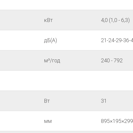
кВт
4,0 (1,0 - 6,3)
дБ(А)
21-24-29-36-
м³/год
240 - 792
Вт
31
мм
895×195×299 