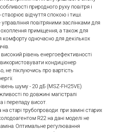
собливості природного руху повітря і
 створює відчуття спокою і тиші.
 управління повітряними заслінками для
охоплення приміщення, а також для
 комфорту одночасно для декількох
чів.
 високий рівень енергоефективності
 використовувати кондиціонер
о, не піклуючись про вартість
ергії.
івень шуму - 20 дБ (MSZ-FH25VE).
жливості по довжині магістралі
а і перепаду висот.
 на старі трубопроводи: при заміні старих
холодоагентом R22 на дані моделі не
заміна. Оптимальне регулювання