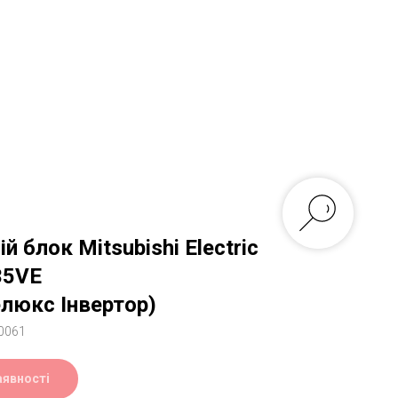
й блок Mitsubishi Electric
35VE
елюкс Інвертор)
0061
аявності