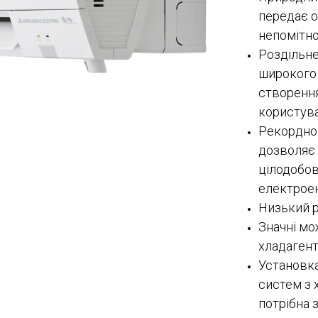
передає о
непомітно
Роздільне
широкого 
створення
користува
Рекордно
дозволяє
цілодобов
електроен
Низький р
Значні мо
хладагент
Установка
систем з 
потрібна 