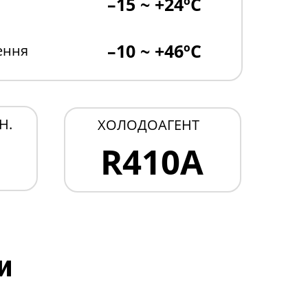
–15 ~ +24ºC
–10 ~ +46ºC
ення
Н.
ХОЛОДОАГЕНТ
R410A
и