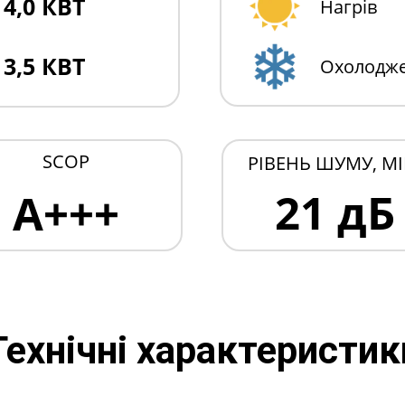
4,0 КВТ
Нагрів
3,5 КВТ
Охолодж
SCOP
РІВЕНЬ ШУМУ, МІ
21 дБ
A+++
Технічні характеристик