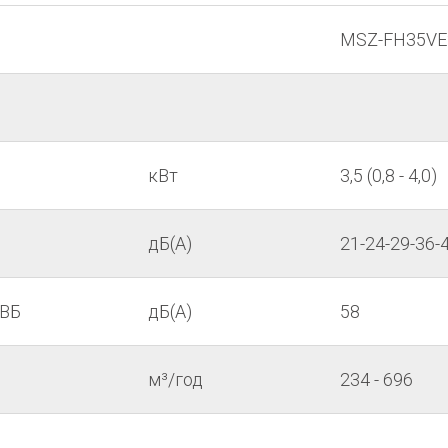
MSZ-FH35VE
кВт
3,5 (0,8 - 4,0)
дБ(А)
21-24-29-36-
 ВБ
дБ(А)
58
м³/год
234 - 696