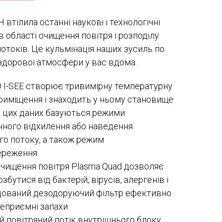
 втілила останні наукові і технологічні
в області очищення повітря і розподілу
потоків. Це кульмінація наших зусиль по
дорової атмосфери у вас вдома.
 I-SEE створює тривимірну температурну
риміщення і знаходить у ньому становище
 цих даних базуються режими
ного відхилення або наведення
го потоку, а також режим
ереження.
чищення повітря Plasma Quad дозволяє
бутися від бактерій, вірусів, алергенів і
удований дезодоруючий фільтр ефективно
еприємні запахи.
 повітряний потік внутрішнього блоку