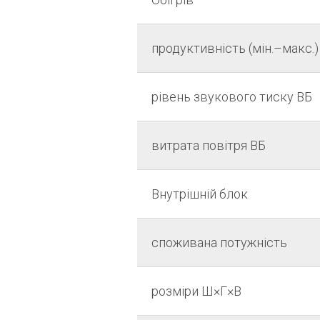
продуктивність (мін.–макс.)
рівень звукового тиску ВБ
витрата повітря ВБ
Внутрішній блок
споживана потужність
розміри Ш×Г×В