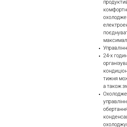
продуктив
комфортн
охолоджен
електроене
поєднуват
максималь
Управління
24-х годи
організув
кондиціон
тижня мож
а також з
Охолоджен
управлінн
обертання
конденсац
охолоджув