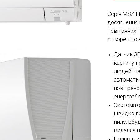
Серія MSZ FH
досягнення 
повітряних 
створенню з
Датчик 3D
картину п
людей. На
автоматич
повітряно
енергозб
Система о
швидко поз
пилу. Вб
видаляє н
Природний