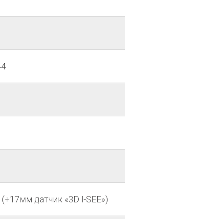
44
(+17мм датчик «3D I-SEE»)