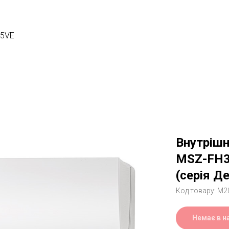
5VE
Внутрішні
MSZ-FH
(серія Д
Код товару:
M2
Немає в н