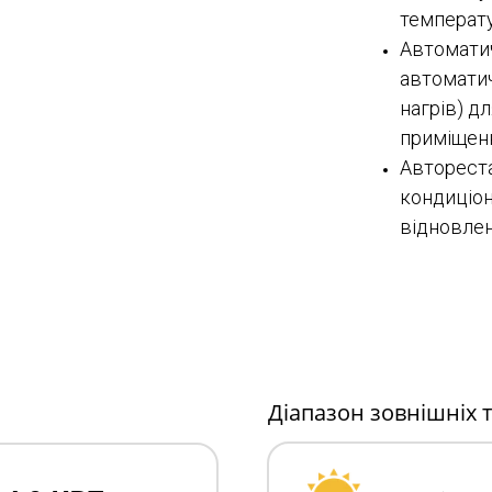
температу
Автоматич
автомати
нагрів) д
приміщенн
Авторест
кондиціон
відновле
Діапазон зовнішніх 