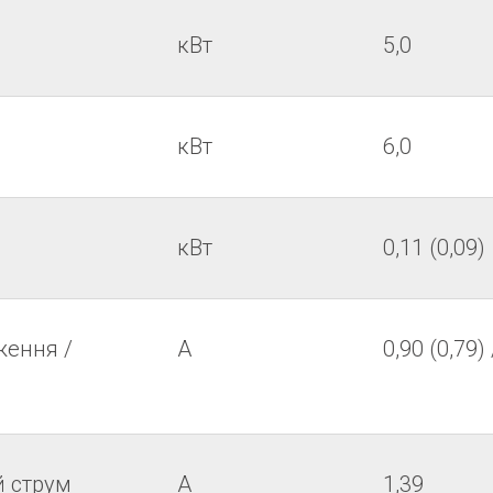
кВт
5,0
кВт
6,0
кВт
0,11 (0,09)
ження /
А
0,90 (0,79) 
 струм
А
1,39