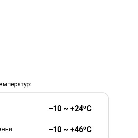
емператур:
–10 ~ +24ºC
–10 ~ +46ºC
ення