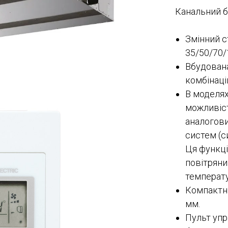
Канальний б
Змінний с
35/50/70/
Вбудована
комбінаці
В моделях
можливіст
аналогови
систем (с
Ця функці
повітрян
температу
Компактни
мм.
Пульт упр