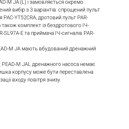
AD-M JA (L) і замовляється окремо.
ний вибір з 3 варіантів: спрощений пульт
я PAC-YT52CRA, дротовий пульт PAR-
 також комплект із бездротового ІЧ-
R-SL97A-E та приймача ІЧ-сигналів PAR-
EAD-M JA мають вбудований дренажний
 PEAD-M JAL дренажного насоса немає.
ишка корпусу може бути переставлена
зації входу повітря знизу.