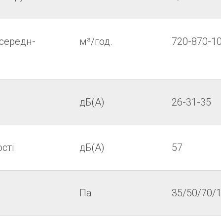
-середн-
м³/год.
720-870-1
дБ(А)
26-31-35
сті
дБ(А)
57
Па
35/50/70/