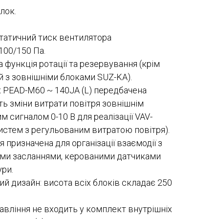
лок.
татичний тиск вентилятора
100/150 Па.
 функція ротації та резервування (крім
й з зовнішніми блоками SUZ-KA).
 PEAD-M60 ~ 140JA (L) передбачена
ь зміни витрати повітря зовнішнім
м сигналом 0-10 В для реалізації VAV-
истем з регульованим витратою повітря).
я призначена для організації взаємодії з
ими засланнями, керованими датчиками
ри.
й дизайн: висота всіх блоків складає 250
авління не входить у комплект внутрішніх