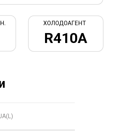
Н.
ХОЛОДОАГЕНТ
R410А
и
JA(L)