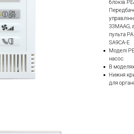
блоків PE
Передбаче
управлінн
33MAAG, а
пульта PA
SA9CA-E.
Моделі P
насос.
В моделях
Нижня кр
для органі