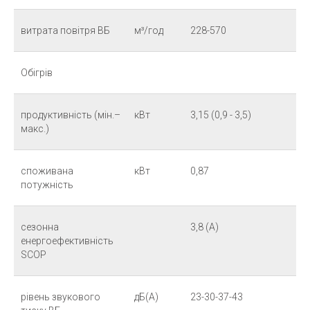
витрата повітря ВБ
м³/год
228-570
Обігрів
продуктивність (мін.–
кВт
3,15 (0,9 - 3,5)
макс.)
споживана
кВт
0,87
потужність
сезонна
3,8 (A)
енергоефективність
SCOP
рівень звукового
дБ(А)
23-30-37-43