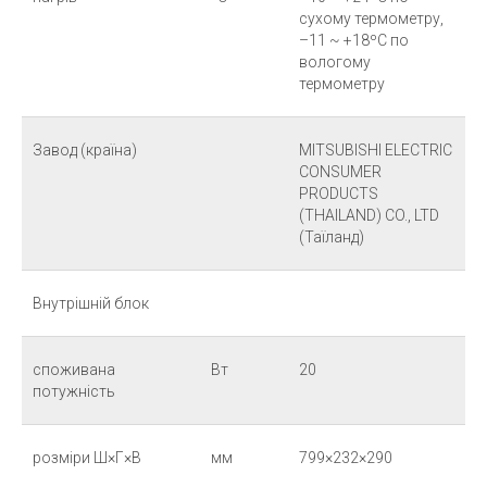
сухому термометру,
–11 ~ +18ºC по
вологому
термометру
Завод (країна)
MITSUBISHI ELECTRIC
CONSUMER
PRODUCTS
(THAILAND) CO., LTD
(Таїланд)
Внутрішній блок
споживана
Вт
20
потужність
розміри Ш×Г×В
мм
799×232×290