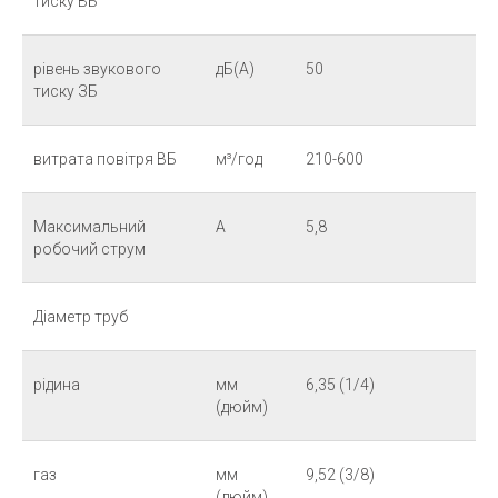
тиску ВБ
рівень звукового
дБ(А)
50
тиску ЗБ
витрата повітря ВБ
м³/год
210-600
Максимальний
А
5,8
робочий струм
Діаметр труб
рідина
мм
6,35 (1/4)
(дюйм)
газ
мм
9,52 (3/8)
(дюйм)