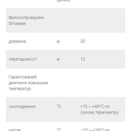
Фреонопровід між
блоками
довжина
м
20
перепад висот
м
12
Гарантований
диапазон зовнішних
температур
охолодження
°С
+15 ~ +46ºC по
сухому термометру
нагрів
°С
–10 ~ +24ºC по