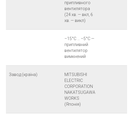
припливного
вентилятора
(24 хв. — вкл, 6
хв. — викл)
–15°C … –5°C —
припливний
вентилятор
вимкнений
Завод (країна)
MITSUBISHI
ELECTRIC
CORPORATION
NAKATSUGAWA
WORKS
(Японія)