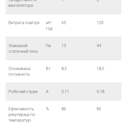
вентилятора
Витрата повітря
м³/
65
120
год
Зовнішній
Па
13
44
статичний тиск
Споживана
Вт
8,5
18,5
потужність
Робочий струм
А
0,11
0,18
Ефективність
%
86
85
рекуперації по
температурі