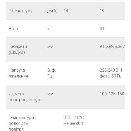
Рівень шуму
дБ(А)
14
19
Вага
кг
31
Габарити
мм
815×885×362
(ШхДхВ)
Напруга
В, ф,
220-240 В, 1
живлення
Гц
фаза, 50 Гц
Діаметр
мм
100, 125, 150
повітропроводів
Температура і
0°C … 40°C,
вологість
менее 80%
повітря