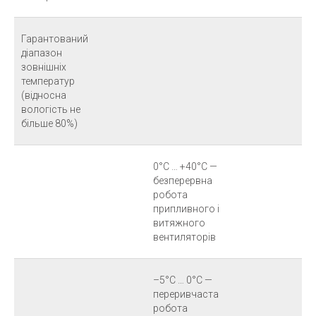
Гарантований
діапазон
зовнішніх
температур
(відносна
вологість не
більше 80%)
0°C … +40°C —
безперервна
робота
припливного і
витяжного
вентиляторів
–5°C … 0°C —
переривчаста
робота