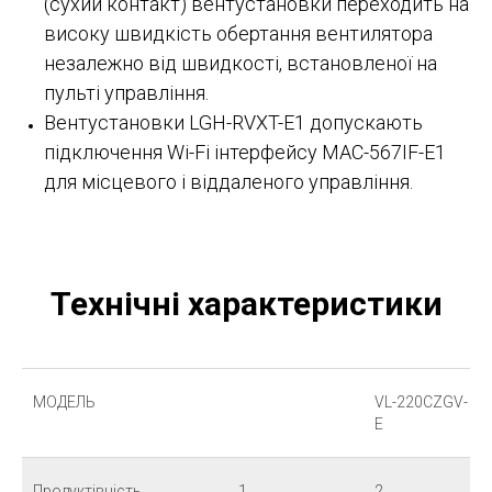
(сухий контакт) вентустановки переходить на
високу швидкість обертання вентилятора
незалежно від швидкості, встановленої на
пульті управління.
Вентустановки LGH-RVXT-E1 допускають
підключення Wi-Fi інтерфейсу MAC-567IF-E1
для місцевого і віддаленого управління.
Технічні характеристики
МОДЕЛЬ
VL-220CZGV-
E
Продуктівність
1
2