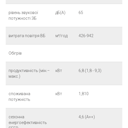
рівень звукової
дБ(А)
65
потужності ЗБ
витрата повітря ВБ
м³/год
426-942
Обігрів
продуктивність (мін.–
кВт
6,8 (1,8 - 9,3)
макс.)
споживана
кВт
1,810
потужність
сезонна
4,6 (A++)
енергоефективність