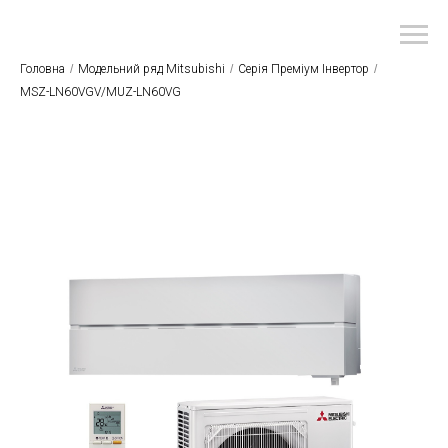
Головна
/
Модельний ряд Mitsubishi
/
Серія Преміум Інвертор
/
MSZ-LN60VGV/MUZ-LN60VG