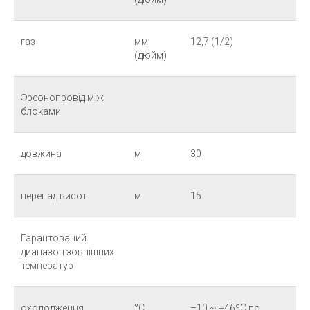
газ
мм
12,7 (1/2)
(дюйм)
Фреонопровід між
блоками
довжина
м
30
перепад висот
м
15
Гарантований
диапазон зовнішних
температур
охолодження
°С
–10 ~ +46ºC по