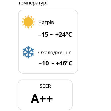
температур:
Нагрів
–15 ~ +24ºC
Охолодження
–10 ~ +46ºC
SEER
A++