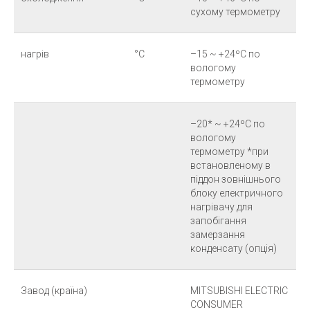
сухому термометру
нагрів
°С
–15 ~ +24ºC по
вологому
термометру
–20* ~ +24ºC по
вологому
термометру *при
встановленому в
піддон зовнішнього
блоку електричного
нагрівачу для
запобігання
замерзання
конденсату (опція)
Завод (країна)
MITSUBISHI ELECTRIC
CONSUMER