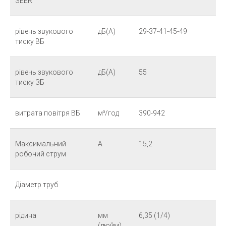
SEER
рівень звукового
дБ(А)
29-37-41-45-49
тиску ВБ
рівень звукового
дБ(А)
55
тиску ЗБ
витрата повітря ВБ
м³/год
390-942
Максимальний
А
15,2
робочий струм
Діаметр труб
рідина
мм
6,35 (1/4)
(дюйм)