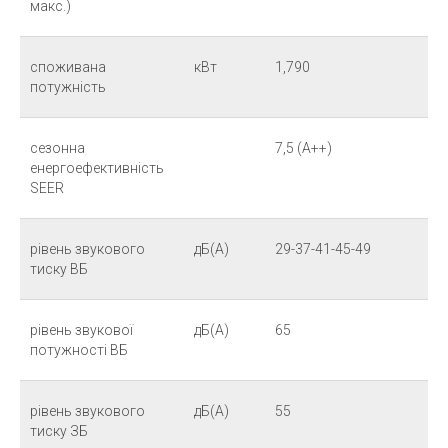
макс.)
споживана
кВт
1,790
потужність
сезонна
7,5 (A++)
енергоефективність
SEER
рівень звукового
дБ(А)
29-37-41-45-49
тиску ВБ
рівень звукової
дБ(А)
65
потужності ВБ
рівень звукового
дБ(А)
55
тиску ЗБ