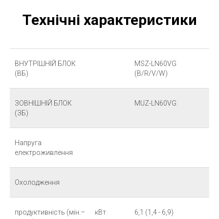
Технічні характеристики
ВНУТРІШНІЙ БЛОК
MSZ-LN60VG
(ВБ)
(B/R/V/W)
ЗОВНІШНІЙ БЛОК
MUZ-LN60VG
(ЗБ)
Напруга
електроживлення
Охолодження
продуктивність (мін.–
кВт
6,1 (1,4 - 6,9)