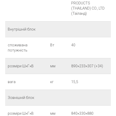
PRODUCTS
(THAILAND) CO., LTD
(Таїланд)
Внутрішній блок
споживана
Вт
40
потужність
розміри Ш×Г×В
мм
890×233×307 (+34)
вага
кг
15,5
Зовнішній блок
розміри Ш×Г×В
мм
840×330×880