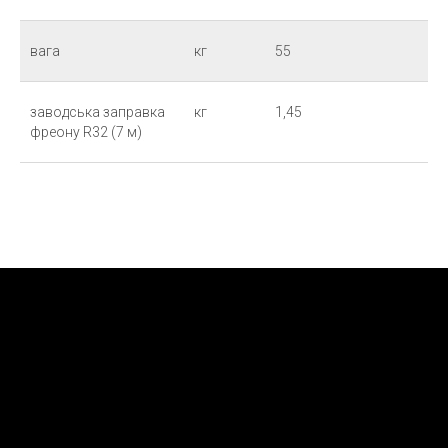
вага
кг
55
заводська заправка
кг
1,45
фреону R32 (7 м)