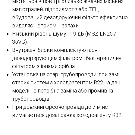
містяться в повітрі близько жвавих міських
магістралей, підприємств або ТЕЦ.
вбудований дезодоруючий фільтр ефективно
видаляє неприємні запахи.
Низький рівень шуму - 19 дБ (MSZ-LN25 /
35VG).
Внутрішні блоки комплектуються
дезодорирующим фільтром і бактерицидну
фільтром з іонами срібла.
Установка на старі трубопроводи: при заміні
старих систем з холодоагентом R22 на дані
моделі не потрібна заміна або промивка
трубопроводів
При довжині фреонопровіда до 7 м не
вимагається дозаправка холодоагенту R32.