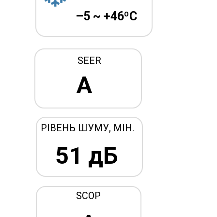
–5 ~ +46ºC
SEER
A
РІВЕНЬ ШУМУ, МІН.
51 дБ
SCOP