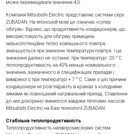
може перевищувати значення 4,0.
Компанія Mitsubishi Electric представляє системи серії
ZUBADAN. На японській мові це означає «супер
обігрів». Відомо, що продуктивність кондиціонерів, що
використовують для обігріву приміщень
низькопотенційне тепло зовнішнього повітря,
зменшується при зниженні температури повітря. І це
зниження далеко не останнє: при температурі -20 ° С
теплопродуктивність на 40% менше номінального
значення, зазначеного в специфікаціях приладів і
виміряного при температурі + 7 ° С. Саме з цієї причини
кондиціонери не розглядають в країнах з холодними
зимами як повноцінний нагрівальний прилад. Ставлення
до них докорінно змінилося завдяки теплових насосів
Mitsubishi Electric на базі технології ZUBADAN.
Стабільна теплопродуктивність
Теплопродуктивність напівпромислових систем