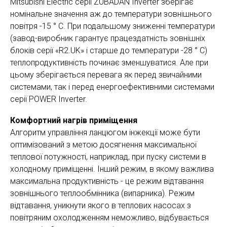
Mitsubishi Electric серії ZUBADAN Inverter зберігає
номінальне значення аж до температури зовнішнього
повітря -15 ° С. При подальшому зниженні температури
(завод-виробник гарантує працездатність зовнішніх
блоків серії «R2.UK» і старше до температури -28 ° С)
теплопродуктивність починає зменшуватися. Але при
цьому зберігається перевага як перед звичайними
системами, так і перед енергоефективними системами
серії POWER Inverter.
Комфортний нагрів приміщення
Алгоритм управління ланцюгом інжекції може бути
оптимізований з метою досягнення максимальної
теплової потужності, наприклад, при пуску системи в
холодному приміщенні. Інший режим, в якому важлива
максимальна продуктивність - це режим відтавання
зовнішнього теплообмінника (випарника). Режим
відтавання, уникнути якого в теплових насосах з
повітряним охолодженням неможливо, відбувається