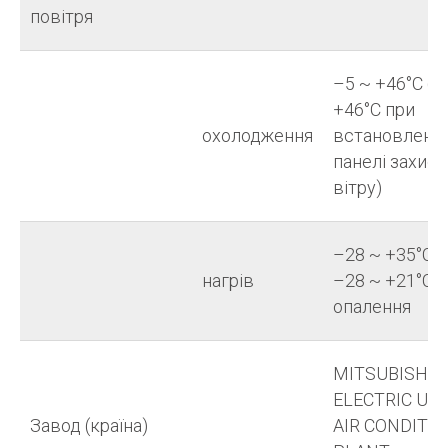
повітря
–5 ~ +46°C (–
+46°C при
охолодження
встановленій
панелі захист
вітру)
–28 ~ +35°C —
нагрів
–28 ~ +21°C 
опалення
MITSUBISHI
ELECTRIC UK 
Завод (країна)
AIR CONDITI