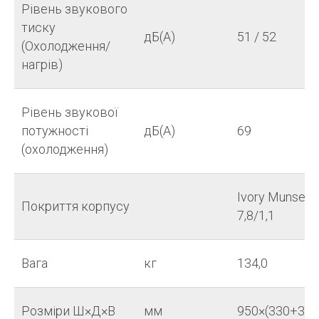
Рівень звукового
тиску
дБ(А)
51 / 52
(Охолодження/
нагрів)
Рівень звукової
потужності
дБ(А)
69
(охолодження)
Ivory Munsell 
Покриття корпусу
7,8/1,1
Вага
кг
134,0
Розміри Ш×Д×В
мм
950×(330+30)