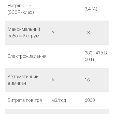
Нагрів COP
3,4 (A)
(SCOP/клас)
Максимальний
А
13,1
робочий струм
380–415 В, 3 
Електроживлення
50 Гц
Автоматичний
А
16
вимикач
Витрата повітря
м3/год
6000