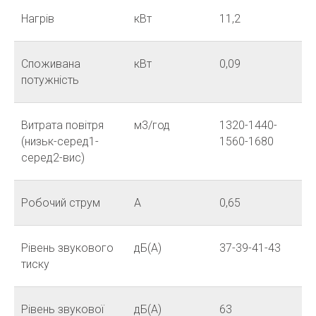
Нагрів
кВт
11,2
Споживана
кВт
0,09
потужність
Витрата повітря
м3/год
1320-1440-
(низьк-серед1-
1560-1680
серед2-вис)
Робочий струм
A
0,65
Рівень звукового
дБ(А)
37-39-41-43
тиску
Рівень звукової
дБ(А)
63