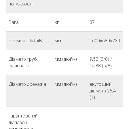
потужності
Вага
кг
37
Розміри Ш×Д×В
мм
1600×680×230
Діаметр труб:
мм (дюйм)
9,52 (3/8) /
рідина/газ
15,88 (5/8)
Діаметр дренажа
мм (дюйм)
внутрішній
діаметр 25,4
(1)
Гарантований
діапазон