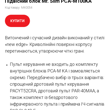
Підвісний блок Mr. Slim PCA-M100KA
Код товару:
M40054
КУПИТИ
Витончений і сучасний дизайн виконаний у стилі
«new edge». Криволінійні поверхні корпусу
перетинаються, утворюючи чіткі грані.
Пульт керування не входить до комплекту
внутрішніх блоків PCA-M KA і замовляється
окремо. Передбачено вибір із трьох варіантів:
спрощений дротовий пульт керування
PACYT52CRA, дротовий пульт PAR-40MAA, а
також комплект із бездротового
інфрачервоного пульта і приймача ІЧ-сигналів