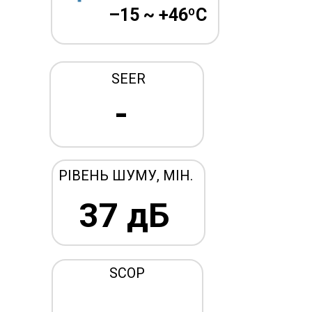
–15 ~ +46ºC
SEER
-
РІВЕНЬ ШУМУ, МІН.
37 дБ
SCOP