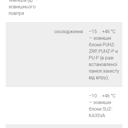
температур
зовнішнього
повітря
охолодження
–15 … +46 °C
— зовнішні
блоки PUHZ-
ZRP, PUHZ-P и
PU-P (в разі
встановленої
панелі захисту
від вітру),
–10 … +46 °C
— зовнішні
блоки SUZ-
KA35VA